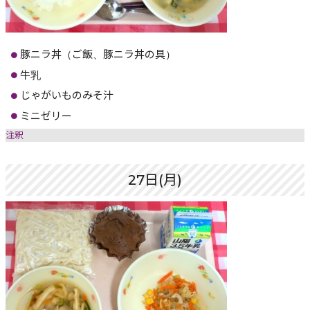
豚ニラ丼（ご飯、豚ニラ丼の具）
牛乳
じゃがいものみそ汁
ミニゼリー
注釈
27日(月)